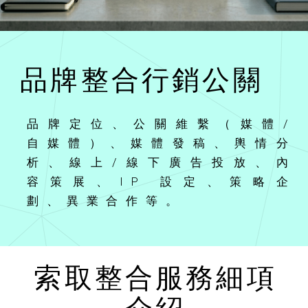
品牌整合行銷公關
品牌定位、公關維繫（媒體/
自媒體）、媒體發稿、輿情分
析、線上/線下廣告投放、內
容策展、IP 設定、策略企
劃、異業合作等。
索取整合服務細項