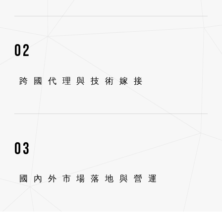
02
跨國代理與技術嫁接
03
國內外市場落地與營運