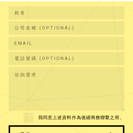
我同意上述資料作為後續商務聯繫之用。